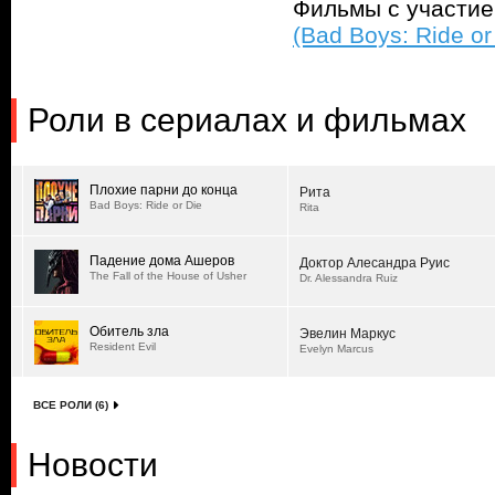
Фильмы с участи
(Bad Boys: Ride or
Роли в сериалах и фильмах
Плохие парни до конца
Рита
Bad Boys: Ride or Die
Rita
Падение дома Ашеров
Доктор Алесандра Руис
The Fall of the House of Usher
Dr. Alessandra Ruiz
Обитель зла
Эвелин Маркус
Resident Evil
Evelyn Marcus
ВСЕ РОЛИ (6)
Новости