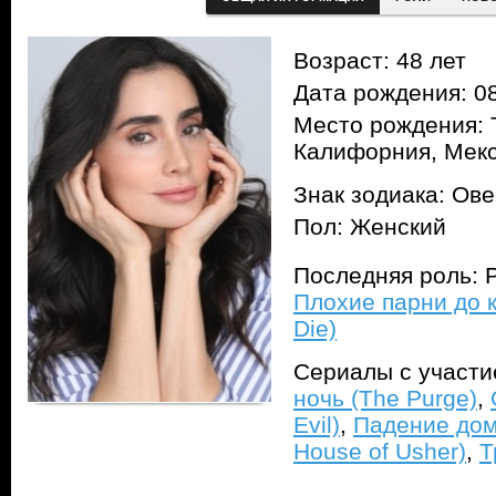
Возраст: 48 лет
Дата рождения: 08
Место рождения: 
Калифорния, Мек
Знак зодиака: Ов
Пол: Женский
Последняя роль: Р
Плохие парни до к
Die)
Сериалы с участ
ночь (The Purge)
,
Evil)
,
Падение дома
House of Usher)
,
Т