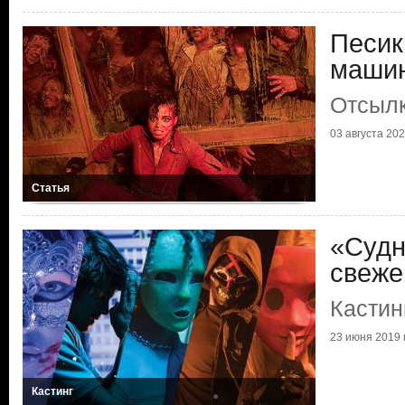
Песик
маши
Отсылк
03 августа 2022
Статья
«Судн
свеже
Кастин
23 июня 2019 г
Кастинг