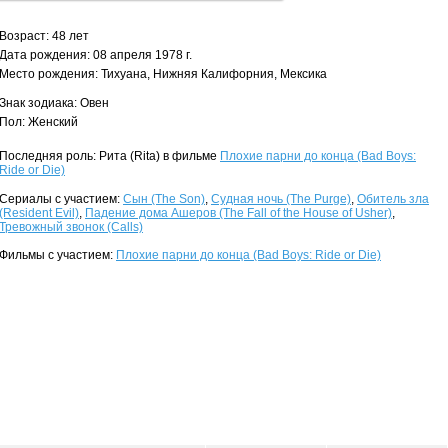
Возраст: 48 лет
Дата рождения: 08 апреля 1978 г.
Место рождения: Тихуана, Нижняя Калифорния, Мексика
Знак зодиака: Овен
Пол: Женский
Последняя роль: Рита (Rita) в фильме
Плохие парни до конца (Bad Boys:
Ride or Die)
Сериалы с участием:
Сын (The Son)
,
Судная ночь (The Purge)
,
Обитель зла
(Resident Evil)
,
Падение дома Ашеров (The Fall of the House of Usher)
,
Тревожный звонок (Calls)
Фильмы с участием:
Плохие парни до конца (Bad Boys: Ride or Die)