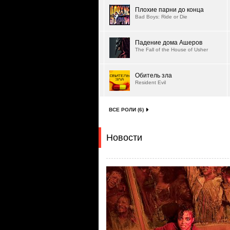
Плохие парни до конца
Bad Boys: Ride or Die
Падение дома Ашеров
The Fall of the House of Usher
Обитель зла
Resident Evil
ВСЕ РОЛИ (6)
Новости