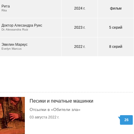
Рита
2024 г.
фильм
Rita
Доктор Алесандра Руис
2023 г.
5 серий
Dr. Alessandra Ruiz
Эвелин Маркус
2022 г.
8 серий
Evelyn Marcus
Песики и печатные машинки
Отсылки в «Обители зла»
03 августа 2022 г.
26