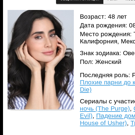
Возраст: 48 лет
Дата рождения: 08
Место рождения: 
Калифорния, Мек
Знак зодиака: Ов
Пол: Женский
Последняя роль: Р
Плохие парни до к
Die)
Сериалы с участ
ночь (The Purge)
,
Evil)
,
Падение дома
House of Usher)
,
Т