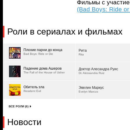
Фильмы с участи
(Bad Boys: Ride or
Роли в сериалах и фильмах
Плохие парни до конца
Рита
Bad Boys: Ride or Die
Rita
Падение дома Ашеров
Доктор Алесандра Руис
The Fall of the House of Usher
Dr. Alessandra Ruiz
Обитель зла
Эвелин Маркус
Resident Evil
Evelyn Marcus
ВСЕ РОЛИ (6)
Новости