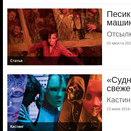
Песик
маши
Отсылк
03 августа 2022
Статья
«Судн
свеже
Кастин
23 июня 2019 г
Кастинг