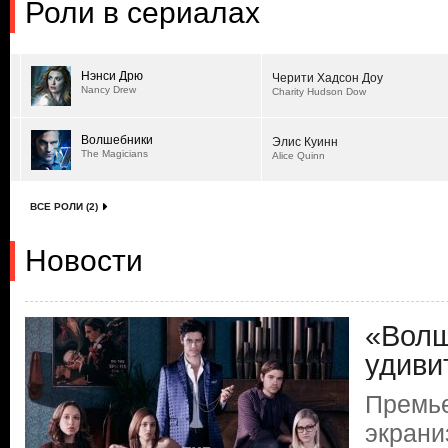
Роли в сериалах
Нэнси Дрю
Черити Хадсон Доу
Nancy Drew
Charity Hudson Dow
Волшебники
Элис Куинн
The Magicians
Alice Quinn
ВСЕ РОЛИ (2)
Новости
«Волш
удиви
Премь
экрани