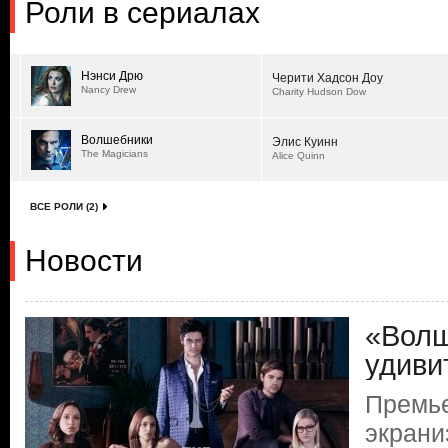
Роли в сериалах
Нэнси Дрю
Черити Хадсон Доу
Nancy Drew
Charity Hudson Dow
Волшебники
Элис Куинн
The Magicians
Alice Quinn
ВСЕ РОЛИ (2)
Новости
«Волш
удиви
Премь
экрани