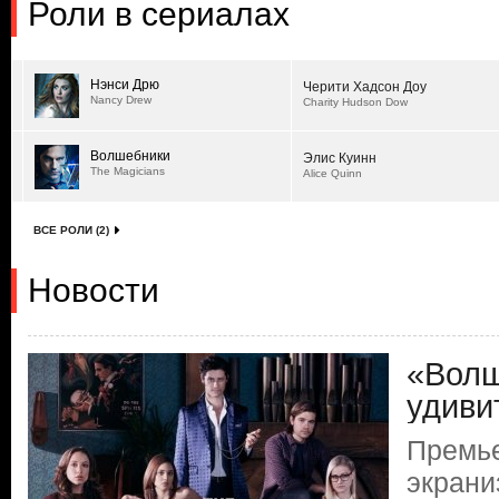
Роли в сериалах
Нэнси Дрю
Черити Хадсон Доу
Nancy Drew
Charity Hudson Dow
Волшебники
Элис Куинн
The Magicians
Alice Quinn
ВСЕ РОЛИ (2)
Новости
«Волш
удиви
Премь
экрани