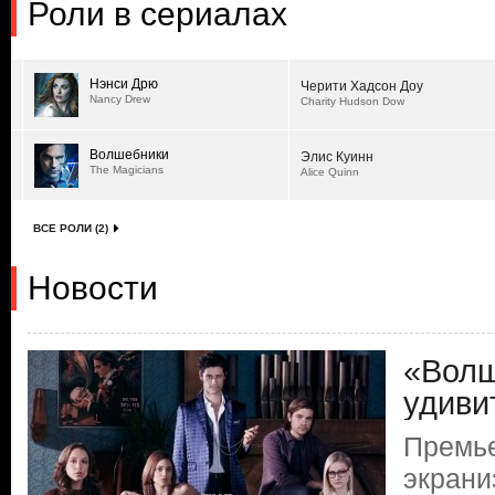
Роли в сериалах
Нэнси Дрю
Черити Хадсон Доу
Nancy Drew
Charity Hudson Dow
Волшебники
Элис Куинн
The Magicians
Alice Quinn
ВСЕ РОЛИ (2)
Новости
«Волш
удиви
Премь
экрани