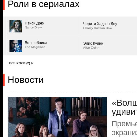
Роли в сериалах
Нэнси Дрю
Черити Хадсон Доу
Nancy Drew
Charity Hudson Dow
Волшебники
Элис Куинн
The Magicians
Alice Quinn
ВСЕ РОЛИ (2)
Новости
«Волш
удиви
Премь
экрани