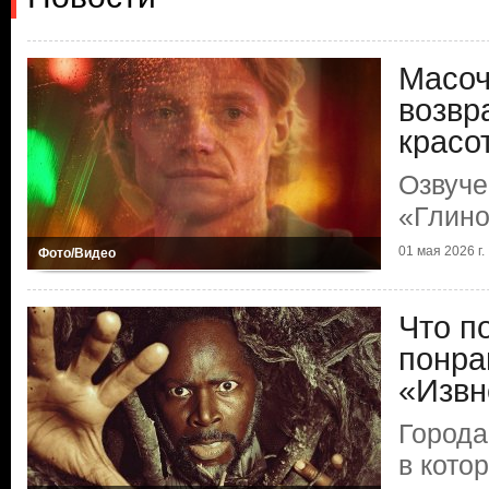
Масоч
возвр
красо
Озвуче
«Глино
01 мая 2026 г.
Фото/Видео
Что п
понра
«Извн
Города
в кото