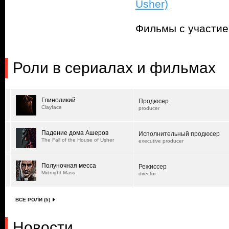
Usher)
Фильмы с участи
Роли в сериалах и фильмах
Глиноликий
Продюсер
Clayface
producer
Падение дома Ашеров
Исполнительный продюсер
The Fall of the House of Usher
executive producer
Полуночная месса
Режиссер
Midnight Mass
director
ВСЕ РОЛИ (5)
Новости