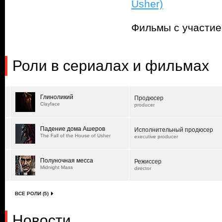
Usher)
Фильмы с участи
Роли в сериалах и фильмах
Глиноликий
Продюсер
Clayface
producer
Падение дома Ашеров
Исполнительный продюсер
The Fall of the House of Usher
executive producer
Полуночная месса
Режиссер
Midnight Mass
director
ВСЕ РОЛИ (5)
Новости