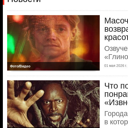
Масоч
возвр
красо
Озвуче
«Глино
01 мая 2026 г.
Фото/Видео
Что п
понра
«Извн
Города
в кото