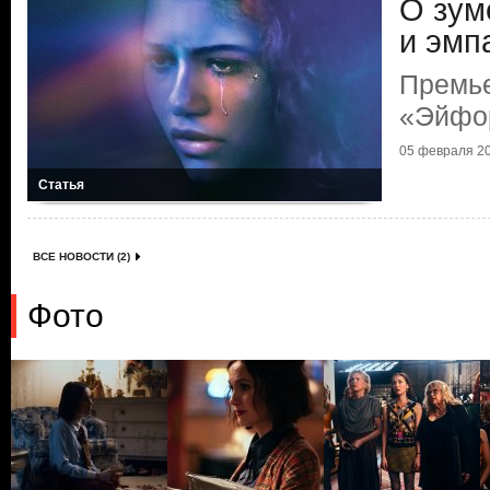
О зум
и эмп
Премь
«Эйфо
05 февраля 20
Статья
ВСЕ НОВОСТИ (2)
Фото