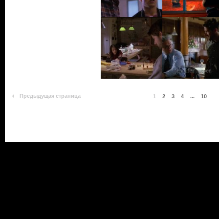
Предыдущая страница
1
2
3
4
...
10