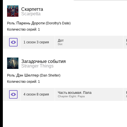
Скарпетта
Scarpetta
Парень Дороти
Роль:
(Dorothy's Date)
Количество серий: 1
Дот
1 сезон 3 серия
Dot
Загадочные события
Stranger Things
Дэн Шелтер
Роль:
(Dan Shelter)
Количество серий: 1
Часть восьмая. Папа
4 сезон 8 серия
Chapter Eight: Papa