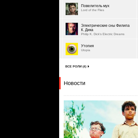
Повелитель мух
Lord of the Flies
Электрические сны Филипа
К. Дика
Philip K. Dick's Electric Dreams
Утопия
Utopia
ВСЕ РОЛИ (4)
Новости