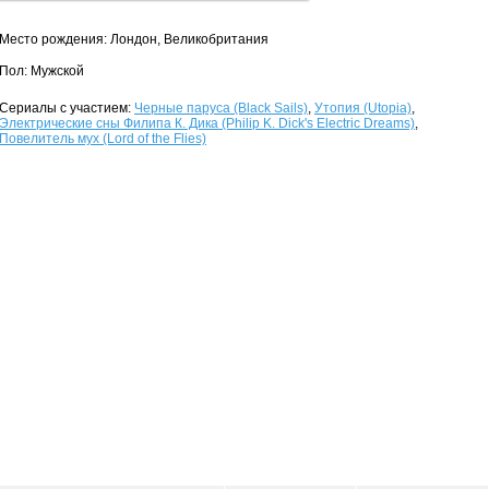
Место рождения: Лондон, Великобритания
Пол: Мужской
Сериалы с участием:
Черные паруса (Black Sails)
,
Утопия (Utopia)
,
Электрические сны Филипа К. Дика (Philip K. Dick's Electric Dreams)
,
Повелитель мух (Lord of the Flies)