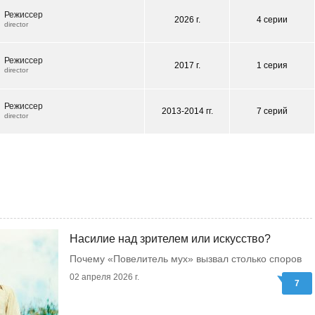
Режиссер
2026 г.
4 серии
director
Режиссер
2017 г.
1 серия
director
Режиссер
2013-2014 гг.
7 серий
director
Насилие над зрителем или искусство?
Почему «Повелитель мух» вызвал столько споров
02 апреля 2026 г.
7