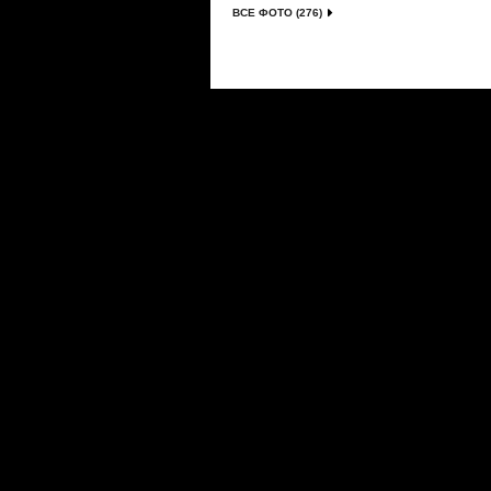
ВСЕ ФОТО (276)
Сериалы
|
Новости
|
Новинки
|
Видео
|
Расписани
О проекте
|
Правила
|
FAQ
|
Размещение реклам
LostFilm.TV. Лучшие сериалы, 2026 г. Копирован