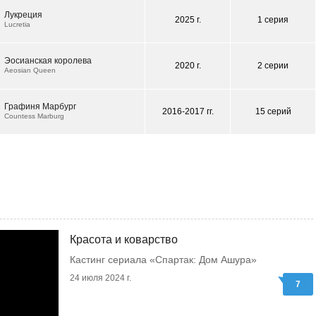
Лукреция
2025 г.
1 серия
Lucretia
Эосианская королева
2020 г.
2 серии
Aeosian Queen
Графиня Марбург
2016-2017 гг.
15 серий
Countess Marburg
Красота и коварство
Кастинг сериала «Спартак: Дом Ашура»
24 июля 2024 г.
7