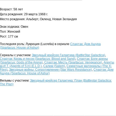
Возраст: 58 лет
Дата рождения: 29 марта 1968 г.
Место рождения: Альберт, Окленд, Новая Зеландия
Знак зодиака: Овен
Пол: Женский
Рост: 177 см
Последняя роль: Лукреция (Lucretia) в сериале
Спартак: Дом Ашура
(Spartacus: House of Ashur)
Сериалы с участием:
Звездный крейсер Галактика (BattleStar Galactica)
,
Спартак: Кровь и песок (Spartacus: Blood and Sand)
,
Спартак: Боги арены
(Spartacus: Gods of the Arena)
,
Спартак: Месть (Spartacus: Vengeance)
,
Агенты
Щ.И.Т. (Agents of S.H.I.E.L.D.)
,
Салем (Salem)
,
Секретные материалы (The X-
Files)
,
Звездные войны: Сопротивление (Star Wars Resistance)
,
Спартак: Дом
Ашура (Spartacus: House of Ashur)
Фильмы с участием:
Звездный крейсер Галактика: План (Battlestar Galactica:
The Plan)