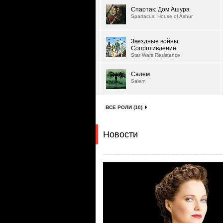
Спартак: Дом Ашура
Spartacus: House of Ashur
Звездные войны:
Сопротивление
Star Wars Resistance
Салем
Salem
ВСЕ РОЛИ (10)
Новости