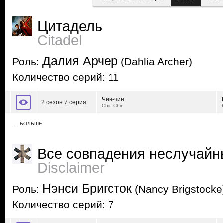
Цитадель
Citadel
Далия Арчер
Роль:
(Dahlia Archer)
Количество серий: 11
Чин-чин
2 сезон 7 серия
Chin Chin
…БОЛЬШЕ
Все совпадения неслучайн
Disclaimer
Нэнси Бригсток
Роль:
(Nancy Brigstocke
Количество серий: 7