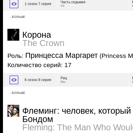
Часть седьмая
1 сезон 7 серия
VII
…БОЛЬШЕ
Корона
The Crown
Принцесса Маргарет
Роль:
(Princess M
Количество серий: 17
Риц
6 сезон 8 серия
Ritz
…БОЛЬШЕ
Флеминг: человек, который 
Бондом
Fleming: The Man Who Woul