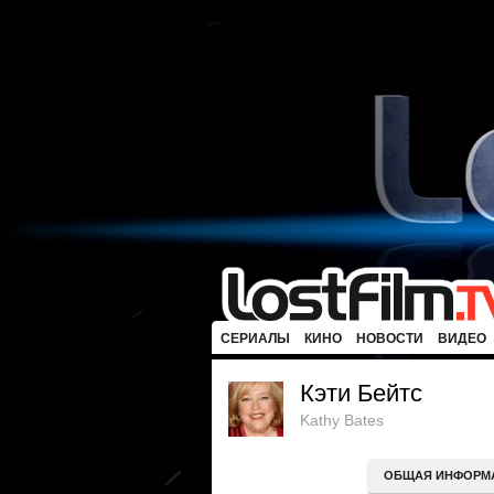
СЕРИАЛЫ
КИНО
НОВОСТИ
ВИДЕО
Кэти Бейтс
Kathy Bates
ОБЩАЯ ИНФОРМ