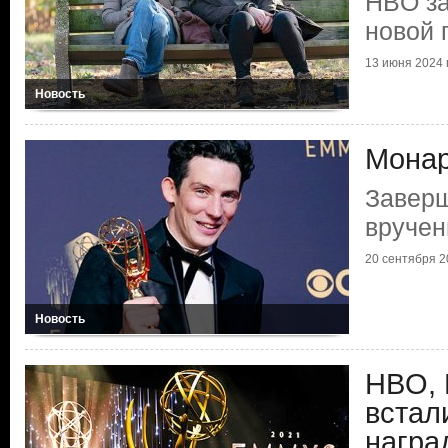
HBO за
новой 
13 июня 2024 г
Новость
Монар
Завер
вруче
20 сентября 20
Новость
HBO, N
встал
награ