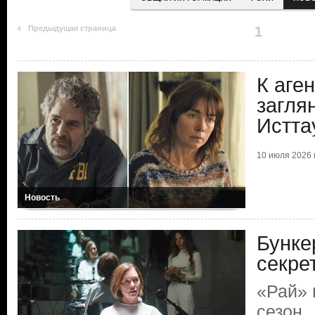
Предыдущая страница
1
К аге
заглян
Истта
10 июля 2026 г
Новость
Бунке
секре
«Рай» 
сезон