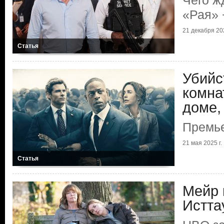
Чего ж
«Рая» 
21 декабря 202
Статья
Убийс
комна
доме,
Премье
21 мая 2025 г.
Статья
Мейр 
Истта