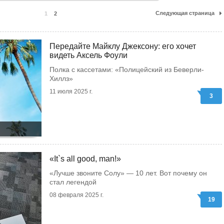
Следующая страница
1
2
Передайте Майклу Джексону: его хочет
видеть Аксель Фоули
Полка с кассетами: «Полицейский из Беверли-
Хиллз»
11 июля 2025 г.
3
«It`s all good, man!»
«Лучше звоните Солу» — 10 лет. Вот почему он
стал легендой
08 февраля 2025 г.
19