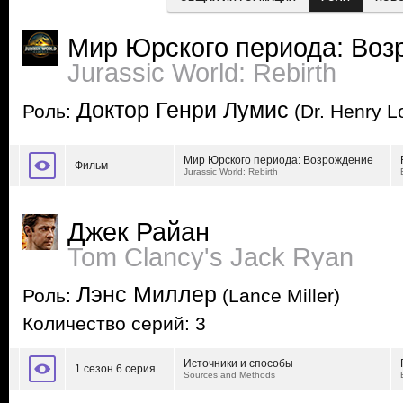
Мир Юрского периода: Воз
Jurassic World: Rebirth
Доктор Генри Лумис
Роль:
(Dr. Henry L
Мир Юрского периода: Возрождение
Фильм
Jurassic World: Rebirth
Джек Райан
Tom Clancy's Jack Ryan
Лэнс Миллер
Роль:
(Lance Miller)
Количество серий: 3
Источники и способы
1 сезон 6 серия
Sources and Methods