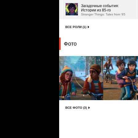
Загадочные события:
Истории из 85-го
Stranger Things: Tales from '85
ВСЕ РОЛИ (1)
Фото
ВСЕ ФОТО (3)