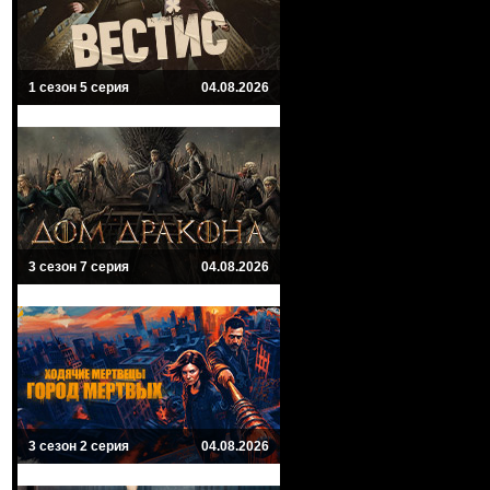
1 сезон 5 серия
04.08.2026
3 сезон 7 серия
04.08.2026
3 сезон 2 серия
04.08.2026