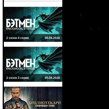
2 сезон 4 серия
06.08.2026
2 сезон 3 серия
05.08.2026