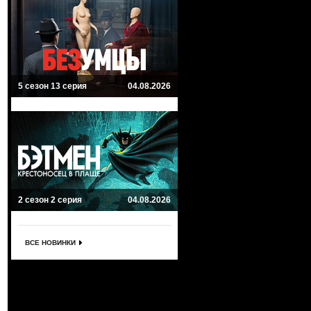
5 сезон 13 серия
04.08.2026
2 сезон 2 серия
04.08.2026
ВСЕ НОВИНКИ