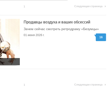
Следующая страница
1
Продавцы воздуха и ваших обсессий
Зачем сейчас смотреть ретродраму «Безумцы»
01 июня 2026 г.
16
Следующая страница
1