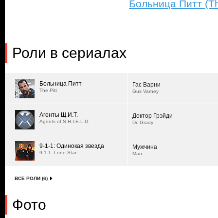
Больница Питт (The
Роли в сериалах
Больница Питт
Гас Варни
The Pitt
Gus Varney
Агенты Щ.И.Т.
Доктор Грэйди
Agents of S.H.I.E.L.D.
Dr. Grady
9-1-1: Одинокая звезда
Мужчина
9-1-1: Lone Star
Man
ВСЕ РОЛИ (6)
Фото