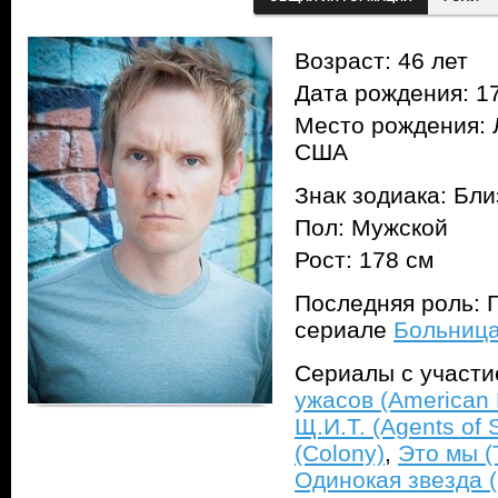
Возраст: 46 лет
Дата рождения: 17
Место рождения: 
США
Знак зодиака: Бл
Пол: Мужской
Рост: 178 см
Последняя роль: Г
сериале
Больница 
Сериалы с участ
ужасов (American H
Щ.И.Т. (Agents of S
(Colony)
,
Это мы (T
Одинокая звезда (9