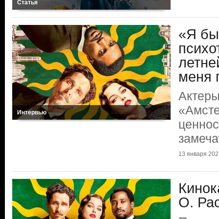
Статья
«Я бы
психо
летне
меня 
Актеры
«Амсте
Интервью
ценнос
замеча
13 января 2023
Кинок
О. Ра