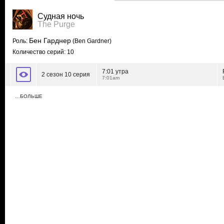
Судная ночь
The Purge
Бен Гарднер
Роль:
(Ben Gardner)
Количество серий: 10
7:01 утра
2 сезон 10 серия
7:01am
…БОЛЬШЕ