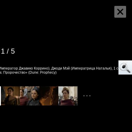
1 / 5
Император Джавико Коррино), Джоди Мэй (Императрица Наталья), 1 сезон
а: Пророчество» (Dune: Prophecy)