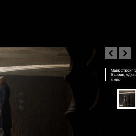
Марк Стронг (
6 серия, «Дюн
© HBO