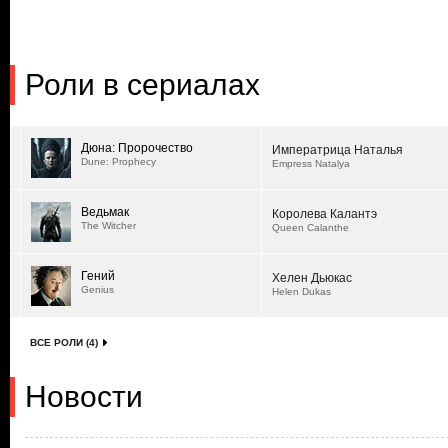
Роли в сериалах
Дюна: Пророчество
Императрица Наталья
Dune: Prophecy
Empress Natalya
Ведьмак
Королева Калантэ
The Witcher
Queen Calanthe
Гений
Хелен Дьюкас
Genius
Helen Dukas
ВСЕ РОЛИ (4)
Новости