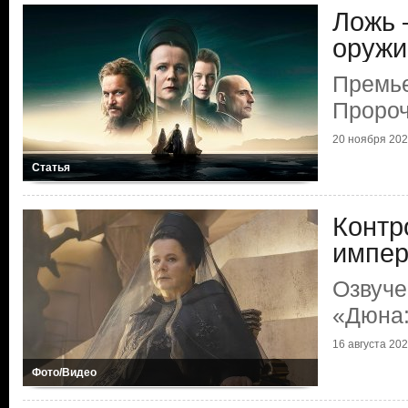
Ложь 
оружи
Премье
Пророч
20 ноября 2024
Статья
Контр
импер
Озвуче
«Дюна:
16 августа 2024
Фото/Видео