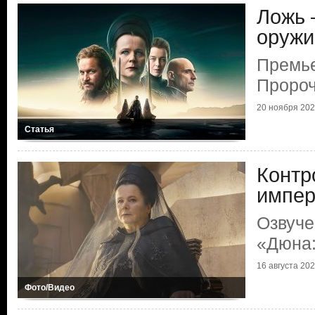
Ложь 
оружи
Премье
Пророч
20 ноября 2024
Статья
Контр
импер
Озвуче
«Дюна:
16 августа 2024
Фото/Видео