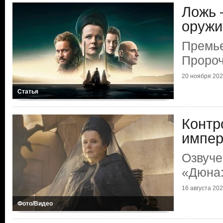
Ложь 
оружи
Премье
Пророч
20 ноября 2024
Статья
Контр
импер
Озвуче
«Дюна:
16 августа 2024
Фото/Видео