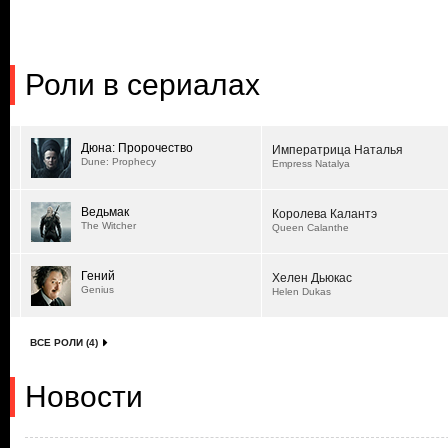
Роли в сериалах
Дюна: Пророчество
Императрица Наталья
Dune: Prophecy
Empress Natalya
Ведьмак
Королева Калантэ
The Witcher
Queen Calanthe
Гений
Хелен Дьюкас
Genius
Helen Dukas
ВСЕ РОЛИ (4)
Новости