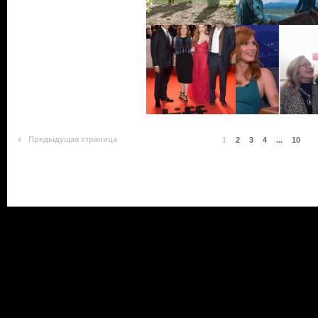
Предыдущая страница
1
2
3
4
...
10