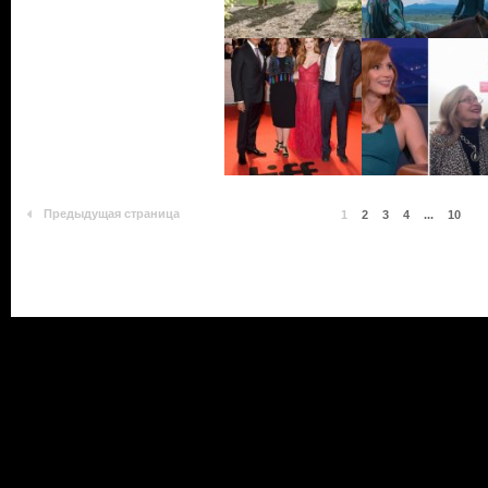
Предыдущая страница
1
2
3
4
...
10