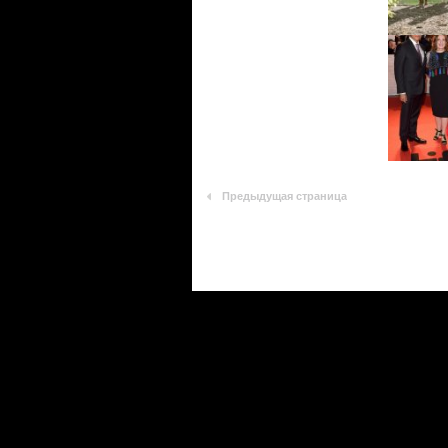
Предыдущая страница