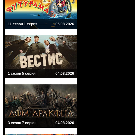
11 сезон 1 серия
05.08.2026
1 сезон 5 серия
04.08.2026
3 сезон 7 серия
04.08.2026