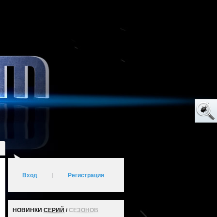
Вход
|
Регистрация
НОВИНКИ
СЕРИЙ
/
СЕЗОНОВ