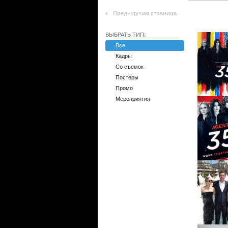
Предыдущая страница
ВЫБРАТЬ ТИП:
Все
Кадры
Со съемок
Постеры
Промо
Мероприятия