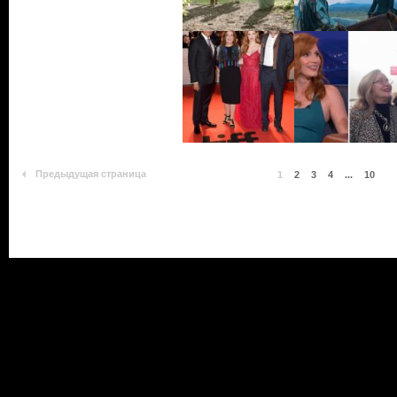
Предыдущая страница
1
2
3
4
...
10