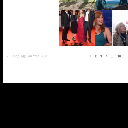
Предыдущая страница
1
2
3
4
...
10