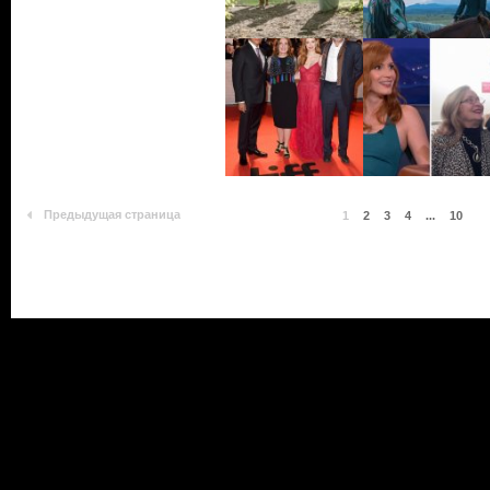
Предыдущая страница
1
2
3
4
...
10