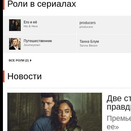
Роли в сериалах
Его и её
producers
His & Hers
producers
Путешественник
Танна Блум
Journeyman
Tanna Bloom
ВСЕ РОЛИ (2)
Новости
Две с
прав
Премье
ее»