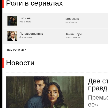
Роли в сериалах
Его и её
producers
His & Hers
producers
Путешественник
Танна Блум
Journeyman
Tanna Bloom
ВСЕ РОЛИ (2)
Новости
Две с
прав
Премье
ее»