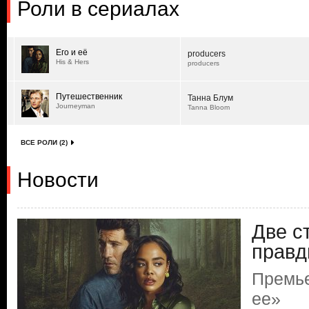
Роли в сериалах
Его и её
producers
His & Hers
producers
Путешественник
Танна Блум
Journeyman
Tanna Bloom
ВСЕ РОЛИ (2)
Новости
Две с
прав
Премье
ее»