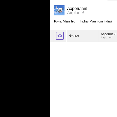
Аэроплан!
Airplane!
Man from India
Роль:
(Man from India)
Аэроплан!
Фильм
Airplane!