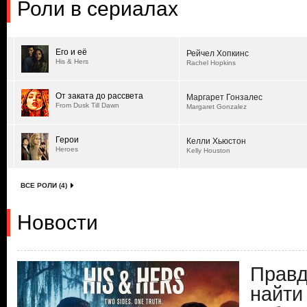
Роли в сериалах
Его и её
Рейчел Хопкинс
His & Hers
Rachel Hopkins
От заката до рассвета
Маргарет Гонзалес
From Dusk Till Dawn
Margaret Gonzalez
Герои
Келли Хьюстон
Heroes
Kelly Houston
ВСЕ РОЛИ (4)
Новости
Правд
найти