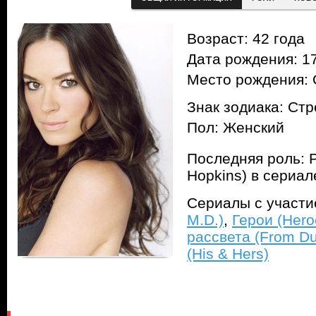
Возраст: 42 года
Дата рождения: 17
Место рождения: 
Знак зодиака: Ст
Пол: Женский
Последняя роль: 
Hopkins) в сериа
Сериалы с участ
M.D.)
,
Герои (Hero
рассвета (From Du
(His & Hers)