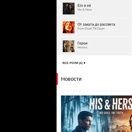
Его и её
His & Hers
От заката до рассвета
From Dusk Till Dawn
Герои
Heroes
ВСЕ РОЛИ (4)
Новости