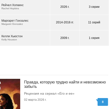
Рейчел Хопкинс
2026 г.
3 серии
Rachel Hopkins
Маргарет Гонзалес
2014-2016 гг.
11 серий
Margaret Gonzalez
Келли Хьюстон
2009 г.
1 серия
Kelly Houston
Правда, которую трудно найти и невозможно
забыть
Рецензия на сериал «Его и ее»
02 марта 2026 г.
8