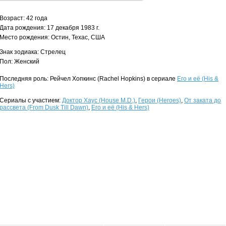
Возраст: 42 года
Дата рождения: 17 декабря 1983 г.
Место рождения: Остин, Техас, США
Знак зодиака: Стрелец
Пол: Женский
Последняя роль: Рейчел Хопкинс (Rachel Hopkins) в сериале
Его и её (His &
Hers)
Сериалы с участием:
Доктор Хаус (House M.D.)
,
Герои (Heroes)
,
От заката до
рассвета (From Dusk Till Dawn)
,
Его и её (His & Hers)