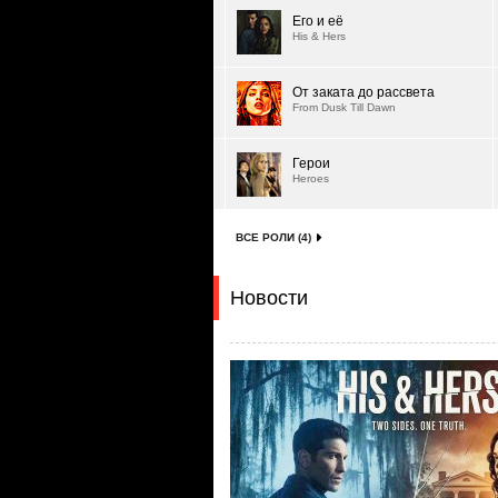
Его и её
His & Hers
От заката до рассвета
From Dusk Till Dawn
Герои
Heroes
ВСЕ РОЛИ (4)
Новости