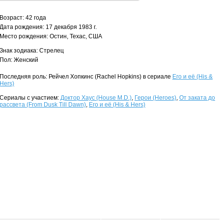
Возраст: 42 года
Дата рождения: 17 декабря 1983 г.
Место рождения: Остин, Техас, США
Знак зодиака: Стрелец
Пол: Женский
Последняя роль: Рейчел Хопкинс (Rachel Hopkins) в сериале
Его и её (His &
Hers)
Сериалы с участием:
Доктор Хаус (House M.D.)
,
Герои (Heroes)
,
От заката до
рассвета (From Dusk Till Dawn)
,
Его и её (His & Hers)