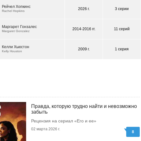
Рейчел Хопкинс
2026 г.
3 серии
Rachel Hopkins
Маргарет Гонзалес
2014-2016 гг.
11 серий
Margaret Gonzalez
Келли Хьюстон
2009 г.
1 серия
Kelly Houston
Правда, которую трудно найти и невозможно
забыть
Рецензия на сериал «Его и ее»
02 марта 2026 г.
8