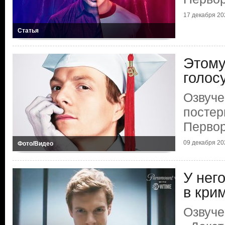
17 декабря 202
Статья
Этому
голос
Озвуче
постер
Первор
09 декабря 202
Фото/Видео
У нег
в кри
Озвуче