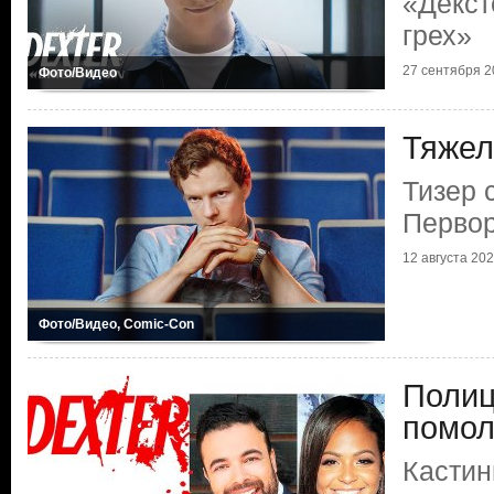
«Декст
грех»
27 сентября 20
Фото/Видео
Тяжел
Тизер 
Первор
12 августа 2024
Фото/Видео, Comic-Con
Поли
помол
Кастин