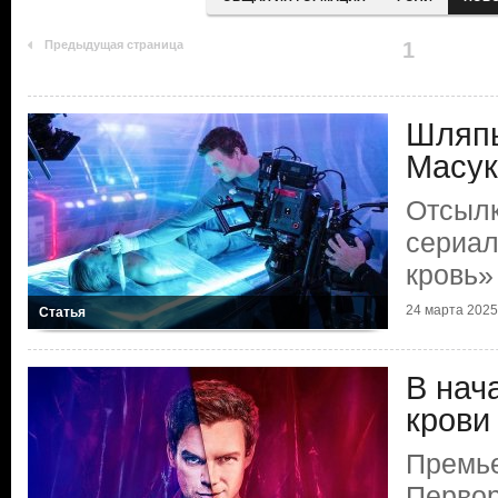
Предыдущая страница
1
Шляпы
Масук
Отсылк
сериал
кровь»
24 марта 2025 
Статья
В нач
крови
Премье
Первор