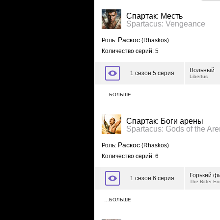
Спартак: Месть
Spartacus: Vengeance
Раскос
Роль:
(Rhaskos)
Количество серий: 5
Вольный
1 сезон 5 серия
Libertus
…БОЛЬШЕ
Спартак: Боги арены
Spartacus: Gods of the Ar
Раскос
Роль:
(Rhaskos)
Количество серий: 6
Горький ф
1 сезон 6 серия
The Bitter E
…БОЛЬШЕ