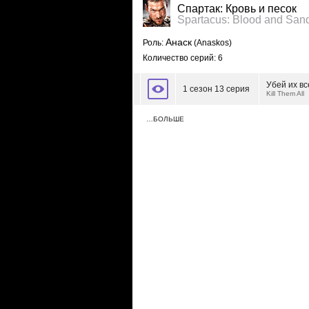
Спартак: Кровь и песок
Spartacus: Blood and San
Анаск
Роль:
(Anaskos)
Количество серий: 6
Убей их вс
1 сезон 13 серия
Kill Them All
…БОЛЬШЕ