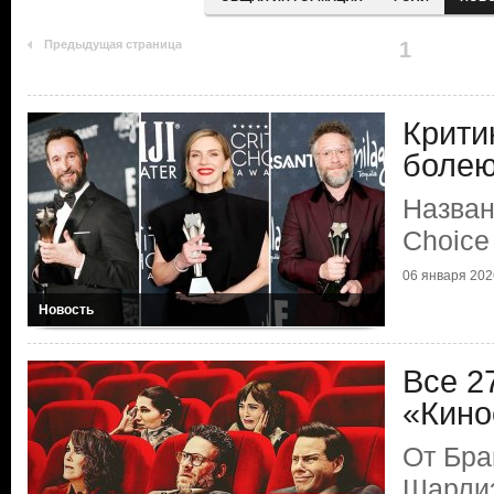
Предыдущая страница
1
Крити
болею
Назван
Choice
06 января 2026
Новость
Все 2
«Кино
От Бра
Шарлиз