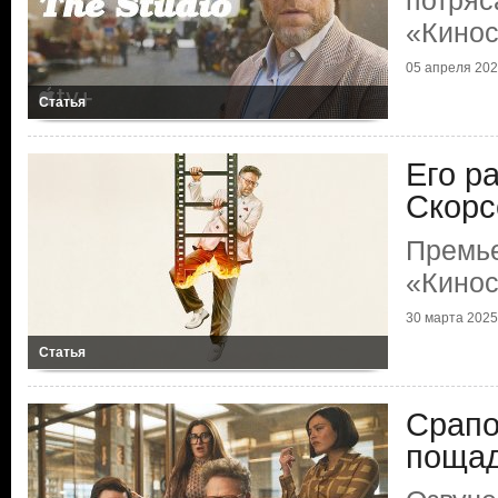
потряс
«Кинос
05 апреля 2025
Статья
Его р
Скорс
Премь
«Кинос
30 марта 2025 
Статья
Срапо
поща