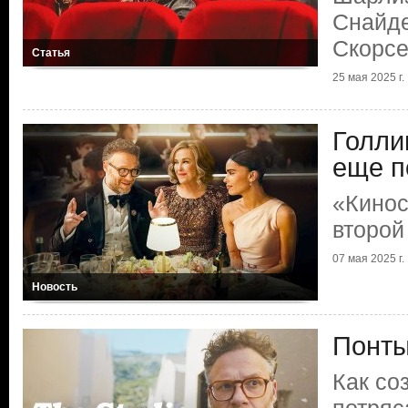
Снайде
Скорсе
Статья
25 мая 2025 г.
Голли
еще п
«Кинос
второй
07 мая 2025 г.
Новость
Понты
Как со