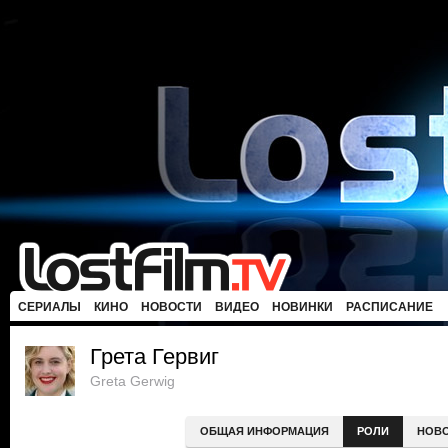
СЕРИАЛЫ
КИНО
НОВОСТИ
ВИДЕО
НОВИНКИ
РАСПИСАНИЕ
Грета Гервиг
Greta Gerwig
ОБЩАЯ ИНФОРМАЦИЯ
РОЛИ
НОВ