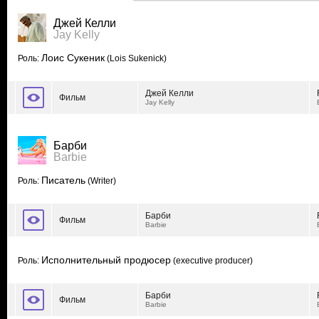
Джей Келли
Jay Kelly
Лоис Сукеник
Роль:
(Lois Sukenick)
Джей Келли
Фильм
Jay Kelly
Барби
Barbie
Писатель
Роль:
(Writer)
Барби
Фильм
Barbie
Исполнительный продюсер
Роль:
(executive producer)
Барби
Фильм
Barbie