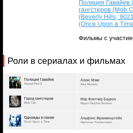
Полиция Гавайев (
гангстеров (Mob Ci
(Beverly Hills, 902
(Once Upon a Time
Фильмы с участи
Роли в сериалах и фильмах
Полиция Гавайев
Алекс Мэки
Hawaii Five-0
Alex Mackey
Город гангстеров
Мэр Флетчер Баурон
Mob City
Mayor Fletcher Bowron
Однажды в сказке
Альфонс Франкенштейн
Once Upon a Time
Alphonse Frankenstein