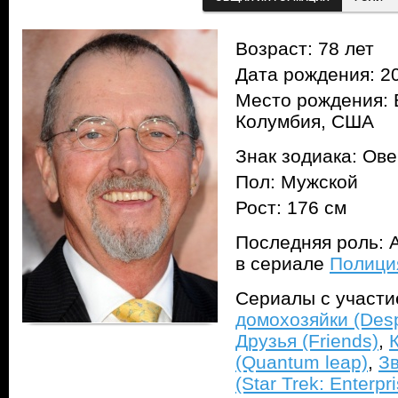
Возраст: 78 лет
Дата рождения: 20
Место рождения: 
Колумбия, США
Знак зодиака: Ов
Пол: Мужской
Рост: 176 см
Последняя роль: А
в сериале
Полиция
Сериалы с участ
домохозяйки (Des
Друзья (Friends)
,
(Quantum leap)
,
З
(Star Trek: Enterpr