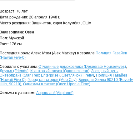
Возраст: 78 лет
Дата рождения: 20 апреля 1948 г.
Место рождения: Вашингтон, округ Колумбия, США
Знак зодиака: Овен
Пол: Мужской
Рост: 176 см
Последняя роль: Алекс Мэки (Alex Mackey) в сериале
Полиция Гавайев
(Hawaii Five-0)
Сериалы с участием:
Отчаянные домохозяйки (Desperate Housewives)
,
Друзья (Friends)
,
Квантовый скачок (Quantum leap)
,
Звездный путь:
Энтерпрайз (Star Trek: Enterprise)
,
Светлячок (Firefly)
,
Полиция Гавайев
(Hawaii Five-0)
,
Город гангстеров (Mob City)
,
Беверли-Хиллз 90210 (Beverly
Hills, 90210)
,
Однажды в сказке (Once Upon a Time)
Фильмы с участием:
Аэроплан! (Airplane!)