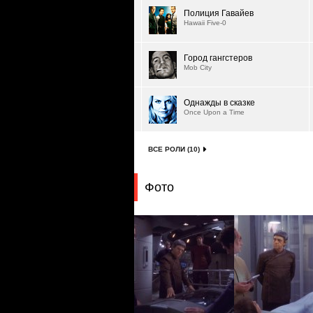
Полиция Гавайев
Hawaii Five-0
Город гангстеров
Mob City
Однажды в сказке
Once Upon a Time
ВСЕ РОЛИ (10)
Фото