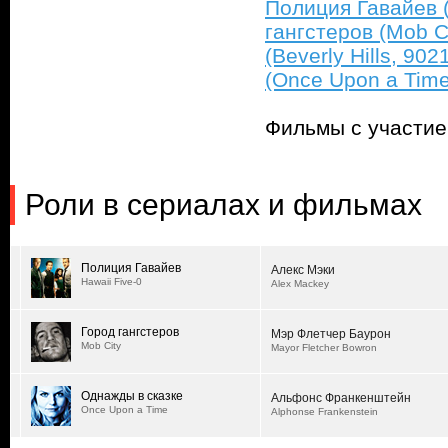
Полиция Гавайев (
гангстеров (Mob Ci
(Beverly Hills, 902
(Once Upon a Time
Фильмы с участи
Роли в сериалах и фильмах
Полиция Гавайев
Алекс Мэки
Hawaii Five-0
Alex Mackey
Город гангстеров
Мэр Флетчер Баурон
Mob City
Mayor Fletcher Bowron
Однажды в сказке
Альфонс Франкенштейн
Once Upon a Time
Alphonse Frankenstein