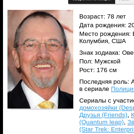
Возраст: 78 лет
Дата рождения: 20
Место рождения: 
Колумбия, США
Знак зодиака: Ов
Пол: Мужской
Рост: 176 см
Последняя роль: А
в сериале
Полиция
Сериалы с участ
домохозяйки (Des
Друзья (Friends)
,
(Quantum leap)
,
З
(Star Trek: Enterpr