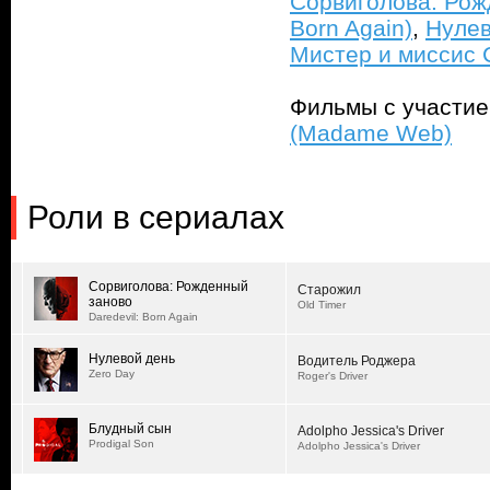
Сорвиголова: Рожд
Born Again)
,
Нулев
Мистер и миссис С
Фильмы с участи
(Madame Web)
Роли в сериалах
Сорвиголова: Рожденный
Старожил
заново
Old Timer
Daredevil: Born Again
Нулевой день
Водитель Роджера
Zero Day
Roger's Driver
Блудный сын
Adolpho Jessica's Driver
Prodigal Son
Adolpho Jessica's Driver