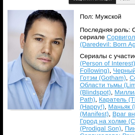
Пол: Мужской
Последняя роль: С
сериале
Сорвигол
(Daredevil: Born A
Сериалы с участ
(Person of Interest
Following)
,
Черный 
Готэм (Gotham)
,
С
Области тьмы (Lim
(Blindspot)
,
Миллиа
Path)
,
Каратель (T
(Happy!)
,
Маньяк (
(Manifest)
,
Враг вн
Город на холме (Cit
(Prodigal Son)
,
Пин